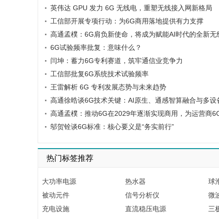
英伟达 GPU 发力 6G 无线电，重塑无线接入网新格局
工信部开展专项行动：为6G商用落地提供有力支撑
高通孟樸：6G肩负新使命，将成为赋能AI时代的全新无
6G试验频率批复：意味什么？
闫坤：蓄力6G专利赛道，筑牢通信业竞争力
工信部批复6G系统技术试验频率
王雷解析 6G 专利发展态势与未来趋势
高通徐晧谈6G技术关键：AI原生、通感智算融合与多设
高通孟樸：推动6G在2029年逐渐实现商用，为运营商
邬贺铨谈6G标准：核心要义是“务实前行”
热门标签推荐
大功率电源
热水器
球
被动元件
信号分析仪
微
充电设施
直流稳压电源
三