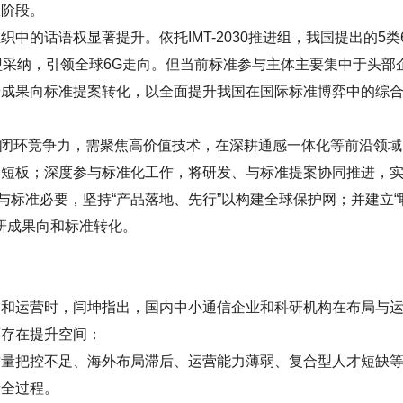
室阶段。
话语权显著提升。依托IMT-2030推进组，我国提出的5类
盟采纳，引领全球6G走向。但当前标准参与主体主要集中于头部
研成果向标准提案转化，以全面提升我国在国际标准博弈中的综
业”闭环竞争力，需聚焦高价值技术，在深耕通感一体化等前沿领域
齐短板；深度参与标准化工作，将研发、与标准提案协同推进，
础与标准必要，坚持“产品落地、先行”以构建全球保护网；并建立“
研成果向和标准转化。
运营时，闫坤指出，国内中小通信企业和科研机构在布局与
面存在提升空间：
把控不足、海外布局滞后、运营能力薄弱、复合型人才短缺
新全过程。