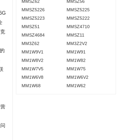
MMSZ62
MMSZ56
MMSZ5226
MMSZ5225
6G
MMSZ5223
MMSZ5222
企
MMSZ51
MMSZ4710
合竞
MMSZ4684
MMSZ11
MM3Z62
MM3Z2V2
的
MM1W9V1
MM1W91
实
MM1W8V2
MM1W82
MM1W7V5
MM1W75
联
MM1W6V8
MM1W6V2
MM1W68
MM1W62
运营
等问