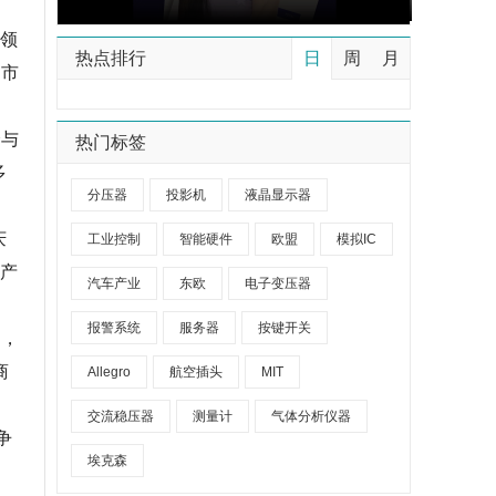
代领
热点排行
日
周
月
的市
全与
热门标签
多
分压器
投影机
液晶显示器
庆
工业控制
智能硬件
欧盟
模拟IC
方产
汽车产业
东欧
电子变压器
报警系统
服务器
按键开关
是，
商
Allegro
航空插头
MIT
交流稳压器
测量计
气体分析仪器
争
埃克森