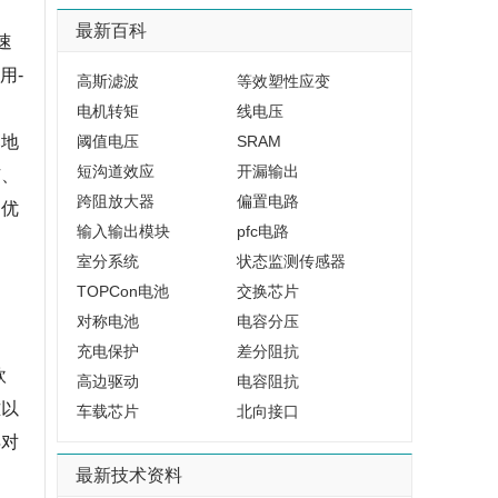
最新百科
速
用-
高斯滤波
等效塑性应变
电机转矩
线电压
落地
阈值电压
SRAM
短沟道效应
开漏输出
矿、
跨阻放大器
偏置电路
向优
输入输出模块
pfc电路
室分系统
状态监测传感器
TOPCon电池
交换芯片
对称电池
电容分压
充电保护
差分阻抗
欧
高边驱动
电容阻抗
难以
车载芯片
北向接口
得对
最新技术资料