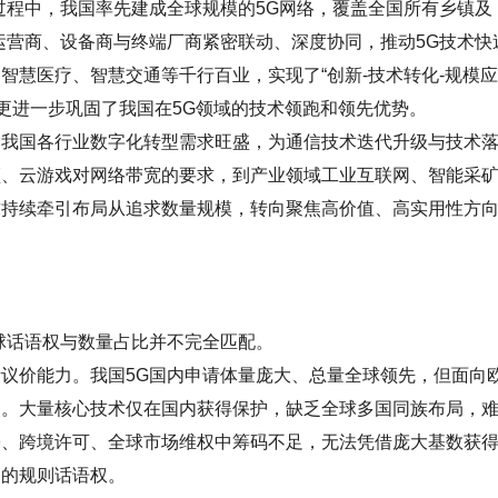
过程中，我国率先建成全球规模的5G网络，覆盖全国所有乡镇及
，运营商、设备商与终端厂商紧密联动、深度协同，推动5G技术快
慧医疗、智慧交通等千行百业，实现了“创新-技术转化-规模应
，更进一步巩固了我国在5G领域的技术领跑和领先优势。
国各行业数字化转型需求旺盛，为通信技术迭代升级与技术
频、云游戏对网络带宽的要求，到产业领域工业互联网、智能采
求持续牵引布局从追求数量规模，转向聚焦高价值、高实用性方
话语权与数量占比并不完全匹配。
价能力。我国5G国内申请体量庞大、总量全球领先，但面向
足。大量核心技术仅在国内获得保护，缺乏全球多国同族布局，
讼、跨境许可、全球市场维权中筹码不足，无法凭借庞大基数获
围的规则话语权。