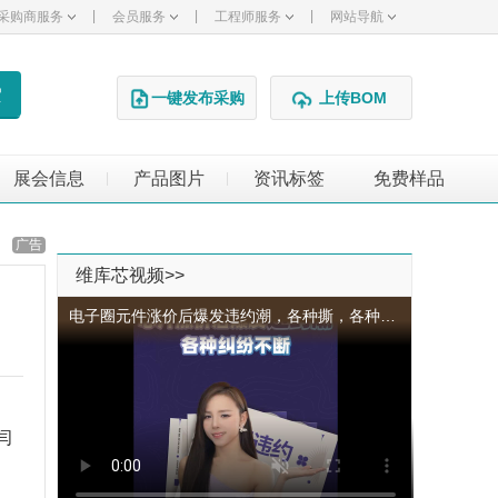
|
|
|
采购商服务
会员服务
工程师服务
网站导航
一键发布采购
上传BOM
展会信息
产品图片
资讯标签
免费样品
|
|
广告
维库芯视频>>
电子圈元件涨价后爆发违约潮，各种撕，各种纠纷不断。
闫