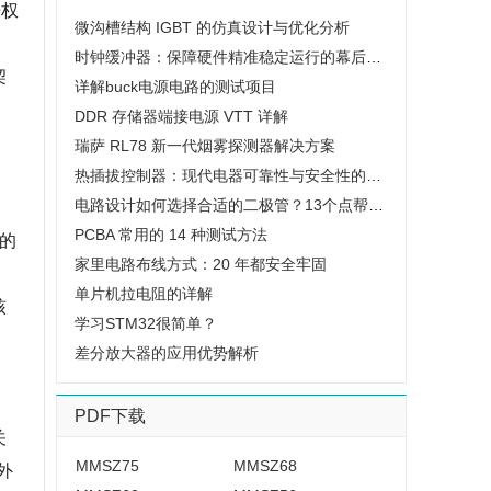
语权
微沟槽结构 IGBT 的仿真设计与优化分析
时钟缓冲器：保障硬件精准稳定运行的幕后基石
契
详解buck电源电路的测试项目
DDR 存储器端接电源 VTT 详解
瑞萨 RL78 新一代烟雾探测器解决方案
热插拔控制器：现代电器可靠性与安全性的保障
电路设计如何选择合适的二极管？13个点帮你总结，搞定二极管选型
PCBA 常用的 14 种测试方法
的
家里电路布线方式：20 年都安全牢固
单片机拉电阻的详解
核
学习STM32很简单？
。
差分放大器的应用优势解析
PDF下载
关
MMSZ75
MMSZ68
外