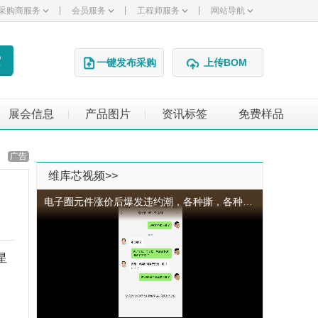
|
|
|
采购商服务
会员服务
工程师服务
网站导航
一键发布采购
上传BOM
展会信息
产品图片
资讯标签
免费样品
|
|
广告
维库芯视频>>
电子圈元件涨价后爆发违约潮，各种撕，各种纠纷不断。
星