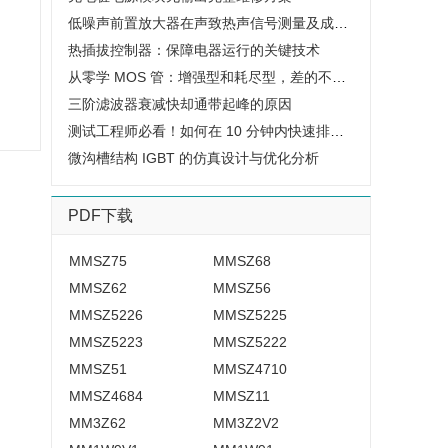
低噪声前置放大器在声致热声信号测量及成像实验研究中的应用
热插拔控制器：保障电器运行的关键技术
从零学 MOS 管：增强型和耗尽型，差的不止一点点
三阶滤波器衰减快却通带起峰的原因
测试工程师必看！如何在 10 分钟内快速排查误码仪 BER 测试故障
微沟槽结构 IGBT 的仿真设计与优化分析
PDF下载
MMSZ75
MMSZ68
MMSZ62
MMSZ56
MMSZ5226
MMSZ5225
MMSZ5223
MMSZ5222
MMSZ51
MMSZ4710
MMSZ4684
MMSZ11
MM3Z62
MM3Z2V2