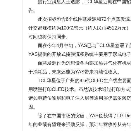
据行业消息人士透露，TCL华星近期在中国招标
告。
此次招标包含6个线性蒸发源和72个点蒸发源。
计交易规模约为100亿韩元（约人民币4512万
时间也将保持同步。
而在今年4月中旬，YAS已与TCL华星签署了
YAS提供的开放式掩膜沉积系统主要用于形成电子
而蒸发源作为沉积设备内部加热并气化有机材料
于消耗品，未来还能为YAS带来持续性收入。
TCL华星位于广州的8.6代OLED生产线主要
用喷墨打印OLED技术。虽然该技术通过打印方
诸如电荷传输层和电子注入层等通用层仍需依赖沉
因。
除了在中国市场的突破，YAS也获得了LG Dis
年的业绩有望迎来强劲反弹，预计年营收将从去年的