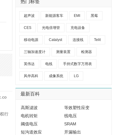
热门标签
超声波
新能源客车
EMI
黑莓
CES
光电倍增管
充电设备
移动电源
Catalyst
连接线
Telit
三轴加速度计
测量装置
检测器
英伟达
电线
手持式数字万用表
风华高科
成像系统
LG
最新百科
co
高斯滤波
等效塑性应变
权行
电机转矩
线电压
阈值电压
SRAM
短沟道效应
开漏输出