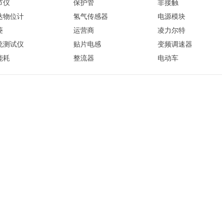
节仪
保护管
非接触
达物位计
氢气传感器
电源模块
菱
运营商
凌力尔特
统测试仪
贴片电感
变频调速器
能耗
整流器
电动车