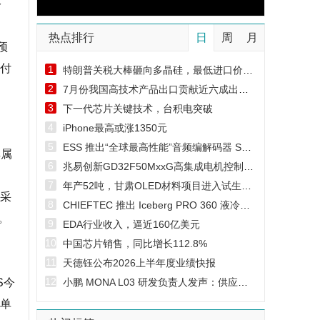
公
热点排行
日
周
月
预
交付
1
特朗普关税大棒砸向多晶硅，最低进口价+15%关税
2
7月份我国高技术产品出口贡献近六成出口增量
3
下一代芯片关键技术，台积电突破
4
iPhone最高或涨1350元
5
ESS 推出“全球最高性能”音频编解码器 SABRE ES9292PRO
其属
6
兆易创新GD32F50MxxG高集成电机控制MCU发布，赋能人形机器人关节驱动革新
7
年产52吨，甘肃OLED材料项目进入试生产阶段
划采
8
CHIEFTEC 推出 Iceberg PRO 360 液冷，集成 VRM 风扇
。
9
EDA行业收入，逼近160亿美元
10
中国芯片销售，同比增长112.8%
11
天德钰公布2026上半年度业绩快报
12
S今
小鹏 MONA L03 研发负责人发声：供应链难题攻克，8 月产能近翻倍
订单