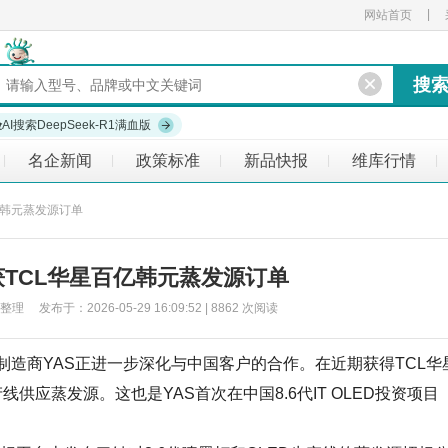
|
网站首页
验
AI搜索DeepSeek-R1满血版
名企新闻
政策标准
新品快报
维库行情
|
|
|
|
|
亿韩元蒸发源订单
获TCL华星百亿韩元蒸发源订单
于：2026-05-29 16:09:52 | 8862 次阅读
备制造商YAS正进一步深化与中国客户的合作。在近期获得TCL华
线供应蒸发源。这也是YAS首次在中国8.6代IT OLED投资项目