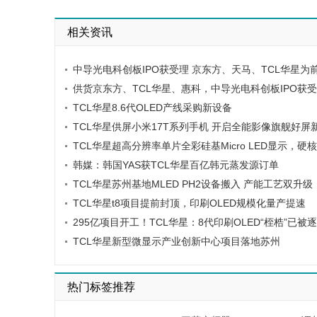
相关资讯
中导光电科创板IPO获受理 京东方、天马、TCL华星为
供货京东方、TCL华星、惠科，中导光电科创板IPO获
TCL华星8.6代OLED产线采购新设备
TCL华星供屏小米17T系列手机 开启全能影像旗舰好屏
TCL华星超高分辨率单片全彩硅基Micro LED显示，
韩媒：韩国YAS获TCL华星百亿韩元蒸发源订单
TCL华星苏州基地MLED PH2设备搬入 产能工艺双升级
TCL华星t8项目提前封顶，印刷OLED规模化量产提速
295亿项目开工！TCL华星：8代印刷OLED“桎梏”已被
TCL华星新型微显示产业创新中心项目落地苏州
热门标签推荐