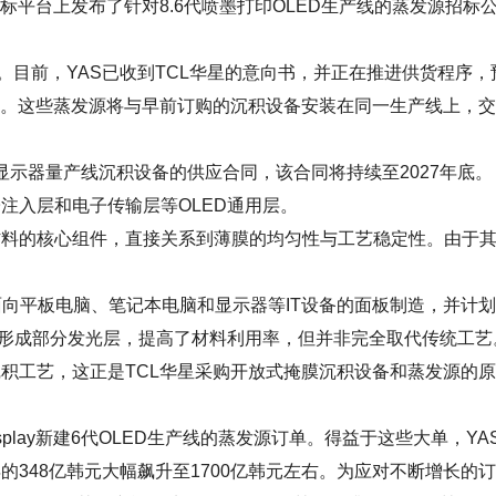
平台上发布了针对8.6代喷墨打印OLED生产线的蒸发源招标
目前，YAS已收到TCL华星的意向书，并正在推进供货程序，
元）。这些蒸发源将与早前订购的沉积设备安装在同一生产线上，
显示器量产线沉积设备的供应合同，该合同将持续至2027年底。
注入层和电子传输层等OLED通用层。
的核心组件，直接关系到薄膜的均匀性与工艺稳定性。由于
面向平板电脑、笔记本电脑和显示器等IT设备的面板制造，并计
式形成部分发光层，提高了材料利用率，但并非完全取代传统工艺
积工艺，这正是TCL华星采购开放式掩膜沉积设备和蒸发源的原
play新建6代OLED生产线的蒸发源订单。得益于这些大单，YA
348亿韩元大幅飙升至1700亿韩元左右。为应对不断增长的