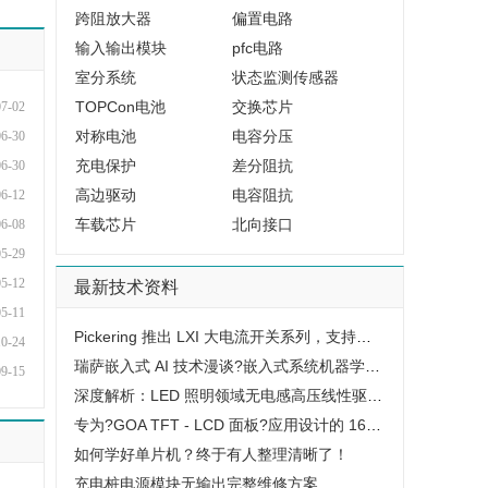
跨阻放大器
偏置电路
输入输出模块
pfc电路
室分系统
状态监测传感器
TOPCon电池
交换芯片
07-02
对称电池
电容分压
06-30
充电保护
差分阻抗
06-30
高边驱动
电容阻抗
06-12
车载芯片
北向接口
06-08
05-29
05-12
最新技术资料
05-11
Pickering 推出 LXI 大电流开关系列，支持最高 80A、300V 信号
10-24
瑞萨嵌入式 AI 技术漫谈?嵌入式系统机器学习终极指南
09-15
深度解析：LED 照明领域无电感高压线性驱动 IC - WD10 - 3111
专为?GOA TFT - LCD 面板?应用设计的 16 通道高压电平移位器 - IML7272A
如何学好单片机？终于有人整理清晰了！
充电桩电源模块无输出完整维修方案