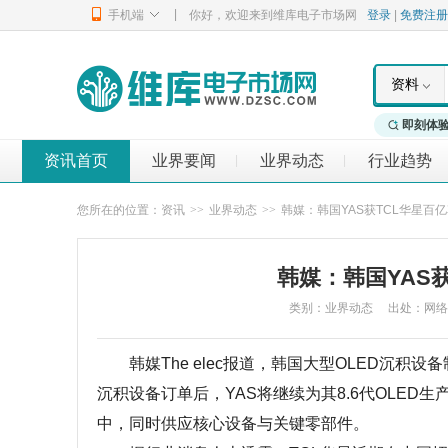
|
手机端
你好，欢迎来到维库电子市场网
登录
|
免费注册
资料
即刻体
资讯首页
业界要闻
业界动态
行业趋势
|
|
您所在的位置：
资讯
>>
业界动态
>>
韩媒：韩国YAS获TCL华星百
韩媒：韩国YAS
类别：业界动态 出处：网络整理 发布
韩媒The elec报道，韩国大型OLED沉积设
沉积设备订单后，YAS将继续为其8.6代OLED生产
中，同时供应核心设备与关键零部件。