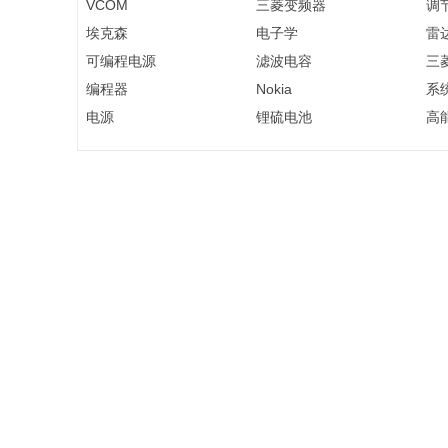
VCOM
三菱变频器
调
埃克森
电子学
雷
可编程电源
滤波电容
三
编程器
Nokia
系
电源
锂硫电池
高