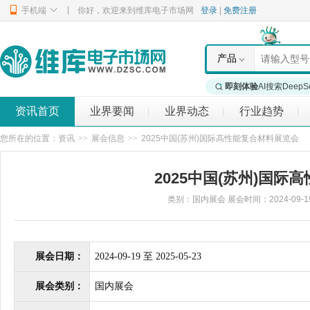
|
手机端
你好，欢迎来到维库电子市场网
登录
|
免费注册
产品
即刻体验
AI搜索DeepS
资讯首页
业界要闻
业界动态
行业趋势
|
|
|
您所在的位置：
资讯
>>
展会信息
>>
2025中国(苏州)国际高性能复合材料展览会
2025中国(苏州)国
类别：国内展会 展会时间：2024-09-19 至 
展会日期：
2024-09-19 至 2025-05-23
展会类别：
国内展会