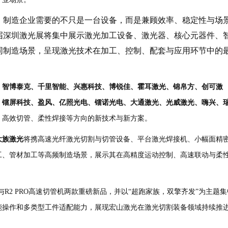
，制造企业需要的不只是一台设备，而是兼顾效率、稳定性与场
届深圳激光展将集中展示激光加工设备、激光器、核心元器件、
同制造场景，呈现激光技术在加工、控制、配套与应用环节中的
、智博泰克、千里智能、兴惠科技、博锐佳、霍耳激光、锦帛方、创可激
、镭屏科技、盈风、亿照光电、镭诺光电、大通激光、光威激光、嗨兴、
、高效切管、柔性焊接等方向的新技术与新方案。
大族激光
将携高速光纤激光切割与切管设备、平台激光焊接机、小幅面精
工、管材加工等高频制造场景，展示其在高精度运动控制、高速联动与柔
与
R2 PRO
高速切管机两款重磅新品，并以
“
超跑家族，双擎齐发
”
为主题集
能操作和多类型工件适配能力，展现宏山激光在激光切割装备领域持续推