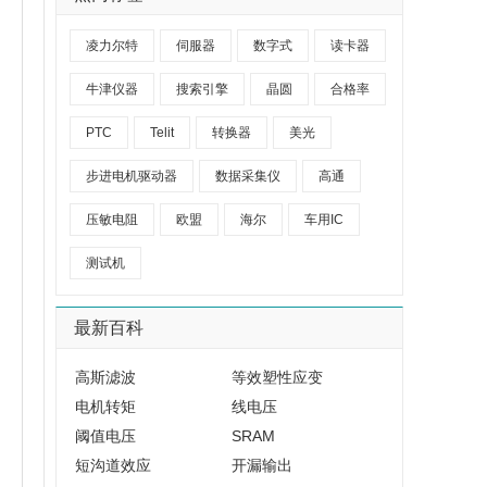
凌力尔特
伺服器
数字式
读卡器
牛津仪器
搜索引擎
晶圆
合格率
PTC
Telit
转换器
美光
步进电机驱动器
数据采集仪
高通
压敏电阻
欧盟
海尔
车用IC
测试机
最新百科
高斯滤波
等效塑性应变
电机转矩
线电压
阈值电压
SRAM
短沟道效应
开漏输出