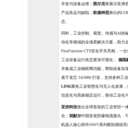
开发与设备运维；
图尔克
将展示亚洲
产品良品与缺陷；
欧德神思
推出的
CO
态。
同时，工业控制、视觉、传感与
AI
的
动化等领域的全场景解决方案，助力
FlexFunction CTS
安全开关亮相，一台
工业设备运行状态更加可视化；
德国
并集成工业物联网功能，帮助设备实
基于龙芯
3A5000
打造，支持多种工
LINK
聚焦工业智慧化与无人化发展，
信息化与高效稳定运行，推动工业化
亚控科技
推出全球首发的工业管控一
合；
胡默尔
中国首发防爆电缆接头，
机器人核心部件
iSWV
系列舵轮模组亮