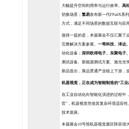
大幅提升空间利用率与运行效率。
高
切换场景；
繁易
发布新一代
FPadX
系
方式，满足不同场景的数据互联与应
值得一提的是，本届展会不仅汇聚了
完整解决方案参展。
一苇科技、泽达
动化设备；
深圳欧得电子、东聚电子
测试设备、新能源测试方案、激光光
新品迭出，展品贯通产业链上下游，
机器视觉，正在成为智能制造的
“
工业
在工业自动化向智能化演进的过程中
官
”
，机器视觉凭借其复杂环境适应性
技术底座。
本届展会
10
号馆机器视觉展区阵容强