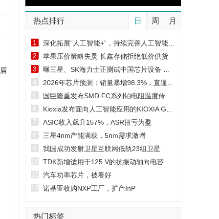
热点排行
日
周
月
1
深化拓展“人工智能+”，持续完善人工智能产业生态
2
苹果压价策略失灵 长鑫存储拒绝低价供货
3
曝三星、SK海力士正测试中国芯片设备 三星否认
届
4
2026年芯片预测：销量暴增98.3%，直逼1.7万亿美元
5
国巨隆重发布SMD FC系列铂电阻温度传感器
6
Kioxia发布面向人工智能应用的KIOXIA GP1系列超高IOPS固态硬盘
7
ASIC收入飙升157%，ASR扭亏为盈
8
三星4nm产能满载，5nm需求激增
9
我国成功发射卫星互联网低轨23组卫星
10
TDK新增适用于125 V的抗振动轴向电容器和星形焊接电容器，并升级了63 V系列产品
11
汽车功率芯片，被看好
12
诺基亚收购NXP工厂，扩产InP
热门标签