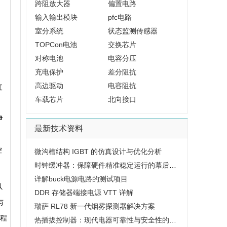
跨阻放大器
偏置电路
输入输出模块
pfc电路
室分系统
状态监测传感器
TOPCon电池
交换芯片
对称电池
电容分压
、
充电保护
差分阻抗
高边驱动
电容阻抗
虹
车载芯片
北向接口
、
伊
最新技术资料
控
微沟槽结构 IGBT 的仿真设计与优化分析
时钟缓冲器：保障硬件精准稳定运行的幕后基石
详解buck电源电路的测试项目
以
DDR 存储器端接电源 VTT 详解
与
瑞萨 RL78 新一代烟雾探测器解决方案
程
热插拔控制器：现代电器可靠性与安全性的保障