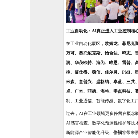
工业自动化：
AI
真正进入工业控制核
在工业自动化展区，
欧姆龙、菲尼克
万可、奥托尼克斯、怡合达、鸣志、
润、华茂欧特、海为、唯恩、雷普、
控、倍仕得、稳信、佳尔灵、
PMI
、
米森、意普兴、盛格纳、卓蓝、三共
卓、广奇、菲德、海特、零点科技、
制、工业通信、智能传感、数字化工
过去，
AI
在工业领域更多停留在概念
AI
感官检查、数字化预测性维护等技
新能源产业智能化升级。
倍福
将带来