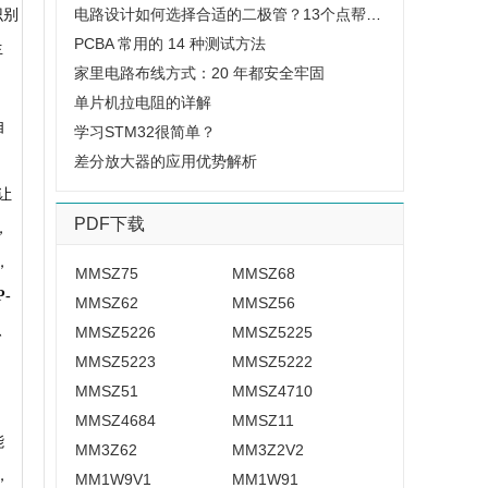
电路设计如何选择合适的二极管？13个点帮你总结，搞定二极管选型
识别
PCBA 常用的 14 种测试方法
生
家里电路布线方式：20 年都安全牢固
单片机拉电阻的详解
自
学习STM32很简单？
差分放大器的应用优势解析
让
PDF下载
，
，
MMSZ75
MMSZ68
P-
MMSZ62
MMSZ56
、
MMSZ5226
MMSZ5225
MMSZ5223
MMSZ5222
MMSZ51
MMSZ4710
MMSZ4684
MMSZ11
能
MM3Z62
MM3Z2V2
，
MM1W9V1
MM1W91