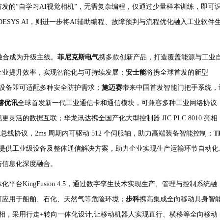
首发的
“
自学习
AI
视觉相机
”
，无需复杂编程，仅通过少量样本训练，即可
DESYS AI
，则进一步将
AI
辅助编程、故障预判与流程优化融入工业软件
融合成为升级主线。
菲尼克斯电气
携多款创新产品，打造覆盖能源与工业
企业提升效率，实现智能化与可持续发展；
安士能
将携全球首发的新型
设备即可适配多种安全防护需求；
施迈赛
带来中国首发智能门把手系统，
赫优讯
全球首发新一代工业通信卡和通信模块，可兼容多种工业网络协议
现更灵活的数据互联；华龙讯达携全国产化大型控制器
JIC PLC 8010
亮相
业总线协议，
2ms
周期内可驱动
512
个伺服轴，助力高端装备智能控制；
T
提供工业级设备及整体通信解决方案，助力企业实现生产运输环节自动化
与信息化深度融合。
体化平台
KingFusion 4.5
，通过数字孪生技术实现生产、管理与控制系统融
可应用于船舶、石化、天然气等危险环境；
步科
携高集成全向移动具身智
相，采用行走
+
转向一体化设计
,
让移动机器人实现直行、横移等全向移动