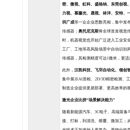
密、微视、虹科、盛格纳、东莞创视
力视、慕藤光、晟视、林洋、安特、
圳广成
等一众企业悉数亮相，集中发
传感器；
奥托尼克斯
将全球首发视觉
时，机器视觉也开始广泛进入工业安
工厂、工地等高风险场景中自动识别
传感器，其检测精度可达
1
微米，更适
此外，
汉凯科技、飞羽自动化、领创
集中展示
AI
质检、
2D/3D
精密检测、
制造企业提供更易部署、更高效率的
激光企业比拼
“
场景解决能力
”
随着新能源汽车、
3C
电子、高端装备
接、打标，到清洗、熔覆、微加工；
光技术正加速融入更复杂、更细分的