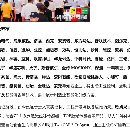
心环节
斯电气、海康威视、倍福、西克、安费诺、东方马达、普联技术、图尔克
雷赛、信捷、凌华、亚控、施迈赛、万马、恒而达、步科、维控、繁易、
高诚、神驰、宜科、欧德神思、华龙讯达、中科时代、睿能、亿日、三铭
星宇、华盛芯科、天齐、斯普威尔、全传
MOSIONX
、深浦、一苇科技、
、高创、鸿元、特倍福、泽达、森阳智能、欧铠智能机器人、小螺钉、藤
赛普、赫优信、明治、金旺达、凌翔
等知名企业，将围绕工业控制、运动
厂及智能装备等领域，集中展示制造业智能化升级方案。
验证阶段，如今已逐步进入真实控制、工程开发与设备运维场景。
欧姆龙
术，结合
ZP-L
系列激光位移传感器、
TOF
激光传感器等产品，助力半导体
覆盖自动化全生命周期的
AI
助手
TwinCAT 3 CoAgent
，通过生成式
AI
辅助工