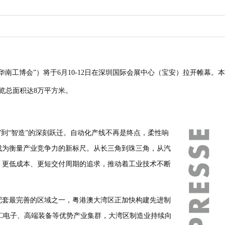
华南工博会
”
）将于
6
月
10-12
日在深圳
国际会展中心（宝安）拉开帷幕。本
览总面积达
8
万平方米。
”
到
“
智造
”
的深刻跃迁。自动化产线不再是终点，柔性响
成为衡量产业竞争力的新标尺。从长三角到珠三角，从汽
、更低成本、更短交付周期的追求，推动着工业技术不断
配套最完善的区域之一，粤港澳大湾区正加快构建先进制
C
电子、高端装备等优势产业集群，大湾区制造业持续向