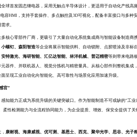
松
全球首发固态继电器，采用无触点半导体设计，更适用于自动化产线高
列电容
HMI
，支持手套操作、多点触控及
3D
可视化，配备丰富接口与多种
用需求。
众多核心零部件厂商，更吸引了大量自动化系统集成商与智能设备制造商
、小螺钉、森阳智造
等企业将展示智能供料、自动锁附、点胶喷涂及非标
、安特激光、海研智能、汇亿达智能、林洋机械、普迈精密
等则带来电路
学元器件、并联机器人、视觉分拣机与精密量具。从核心部件到整机集成
全面呈现工业自动化向智能化、高可靠性与场景化应用加速升级。
感官
”
，感知能力正成为系统升级的关键突破口。作为智能制造不可或缺的
“
工业
、柔性检测能力与全流程协同能力，为企业提质、增效、保安全提供了关
大，
康耐视、海康威视、优可测、基恩士、西克、聚华光学、思谷、光子