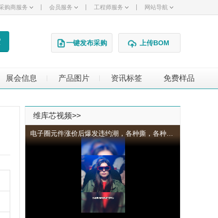
|
|
|
采购商服务
会员服务
工程师服务
网站导航
一键发布采购
上传BOM
展会信息
产品图片
资讯标签
免费样品
|
|
维库芯视频>>
电子圈元件涨价后爆发违约潮，各种撕，各种纠纷不断。