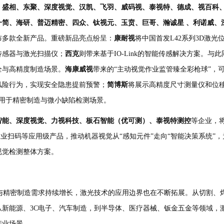
、盛相、东聚、深度视觉、汉凯、飞羽、威码视、泰视特、德成、视百科
一简、海研、普迈精密、四众、钛视元、玉贲、巨哥、瀚诚星
、利诺威、
布多款全新产品。重磅新品亮点纷呈：
康耐视
将中国首发
L42
系列
3D
激光
传感器与激光扫描仪；
西克
则带来基于
IO-Link
的智能传感解决方案。与此
全与高精度制造场景。
海康威视
带来的
“
主动视觉作业监管臻全彩枪球
”
，
风险行为，实现安全隐患提前预警；
简博斯
将展示高精度尺寸测量仪和位
用于精密制造与微小缺陷检测场景。
智能、深度视觉、力视科技、板石智能（优可测）、泰视特测控
等企业，
工业扫码等应用级产品，推动机器视觉从
“
感知元件
”
走向
“
智能决策系统
”
，
视觉检测整体方案。
与精密制造需求持续增长，激光技术的应用边界也在不断拓展。从切割、
从新能源、
3C
电子、汽车制造，到半导体、医疗器械、钣金五金等领域，
产业场景。