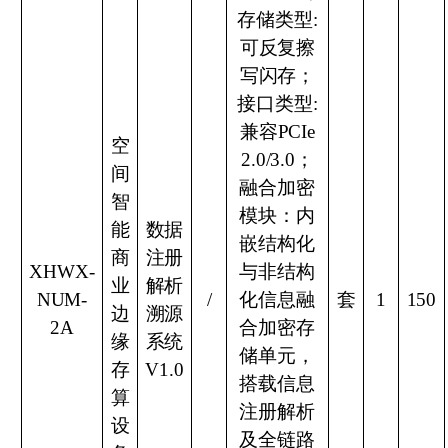
存储类型:
可反复擦
写闪存；
接口类型:
兼容PCIe
空
2.0/3.0；
间
融合加密
智
模块：内
能
数据
嵌结构化
商
注册
XHWX
-
与非结构
业
解析
NUM
-
/
化信息融
套
1
150
边
溯源
2A
合加密存
缘
系统
储单元，
存
V1.0
搭载信息
算
注册解析
设
及全链路