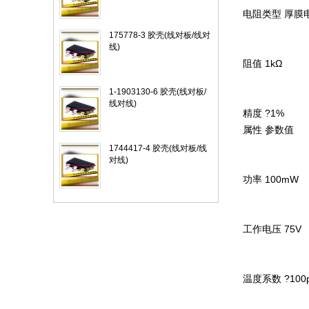
电阻类型 厚膜
175778-3 胶壳(线对板/线对
线)
阻值 1kΩ
1-1903130-6 胶壳(线对板/
线对线)
精度
?1%
属性
参数值
1744417-4 胶壳(线对板/线
对线)
功率 100mW
工作电压 75V
温度系数 ?100