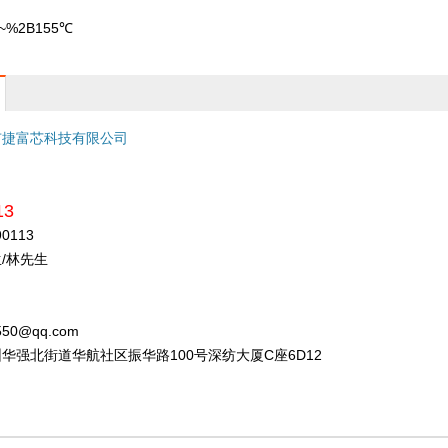
℃~%2B155℃
市捷富芯科技有限公司
13
90113
/林先生
550@qq.com
华强北街道华航社区振华路100号深纺大厦C座6D12