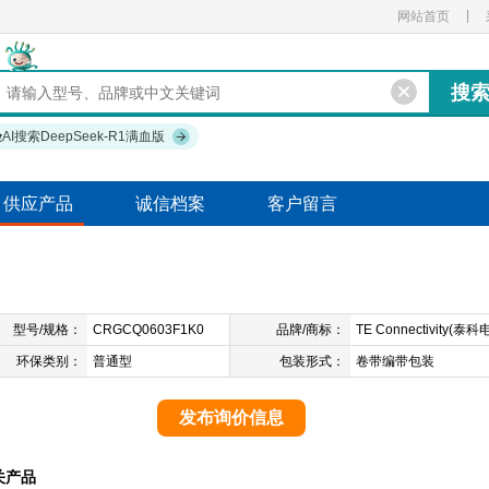
|
网站首页
验
AI搜索DeepSeek-R1满血版
供应产品
诚信档案
客户留言
型号/规格：
CRGCQ0603F1K0
品牌/商标：
TE Connectivity(泰科
子)
环保类别：
普通型
包装形式：
卷带编带包装
发布询价信息
关产品