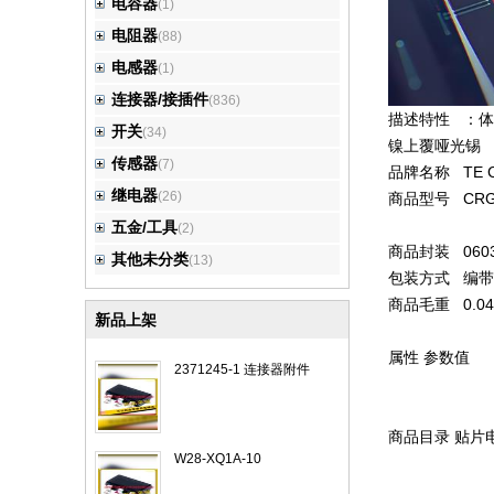
电容器
(1)
电阻器
(88)
电感器
(1)
连接器/接插件
(836)
描述特性 ：体
开关
(34)
镍上覆哑光锡
传感器
(7)
品牌名称 TE Co
继电器
(26)
商品型号 CRGC
五金/工具
(2)
商品封装 060
其他未分类
(13)
包装方式 编带
商品毛重 0.04
新品上架
属性
参数值
2371245-1 连接器附件
商品目录 贴片
W28-XQ1A-10