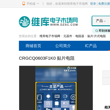
|
手机端
你好，欢迎来到维库电子市场网
登录
|
免费注册
产品
即刻体
您现在的位置：
维库电子市场网
>
元器件
>
电阻器
>
贴片/片式电阻
商铺首页
公司简介
IC产品
CRGCQ0603F1K0 贴片电阻
相