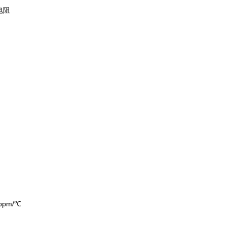
电阻
ppm/℃