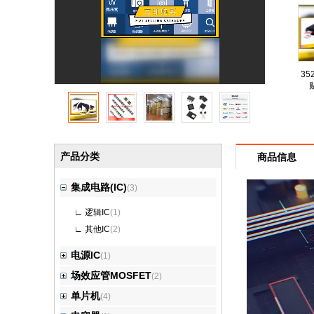
35
产品分类
商品信息
集成电路(IC)
(3)
∟
逻辑IC
(1)
∟
其他IC
(2)
电源IC
(1)
场效应管MOSFET
(2)
单片机
(4)