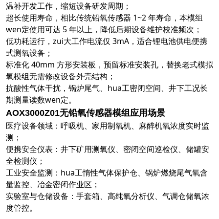
温补开发工作，缩短设备研发周期；
超长使用寿命，相比传统铅氧传感器 1~2 年寿命，本模组
wen定使用可达 5 年以上，降低后期设备维护校准频次；
低功耗运行，zui大工作电流仅 3mA，适合锂电池供电便携
式测氧设备；
标准化 40mm 方形安装板，预留标准安装孔，替换老式模拟
氧模组无需修改设备外壳结构；
抗酸性气体干扰，锅炉尾气、hua工密闭空间、井下工况长
期测量读数wen定。
应用场景
AOX3000Z01无铅氧传感器模组
医疗设备领域：呼吸机、家用制氧机、麻醉机氧浓度实时监
测；
便携安全仪表：井下矿用测氧仪、密闭空间巡检仪、储罐安
全检测仪；
工业安全监测：hua工惰性气体保护仓、锅炉燃烧尾气氧含
量监控、冶金密闭作业区；
实验室与仓储设备：手套箱、高纯氧分析仪、气调仓储氧浓
度管控。