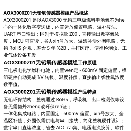
AOX3000Z01无铅氧传感器模组
产品概述
AOX3000Z01 是以
AOX3000 无铅三电极燃料电池氧芯
为he
心的一体化数字变送板，内置运放偏置电路、温补算法、
UART 串口输出；区别于模拟款 Z00，直接输出数字氧浓
度，MCU 可直读，省去xin号放大、温漂补偿外围电路，
无
铅 RoHS 合规，寿命 5 年 %2B
，主打医疗、便携检测仪、工
业气体设备开发
工作原理
AOX3000Z01无铅氧传感器模组
三电极电化学燃料电池，内置wen定 - 600mV 固定偏置，模
组硬件自动完成 I/V 转换、温度补偿，直接输出线性氧浓度
数字值。
产品特点
AOX3000Z01无铅氧传感器模组
无铅环保结构，整机通过 RoHS，呼吸机、出口检测仪等设
备无需额外zheng改环保ren证；
一体化集成电路，内置固定 - 600mV 偏置、xin号放大、全
温区补偿，外围仅需供电与串口接线，简化整机硬件设计；
数字串口直读浓度，省去 ADC cai集、电压电流换算、软件