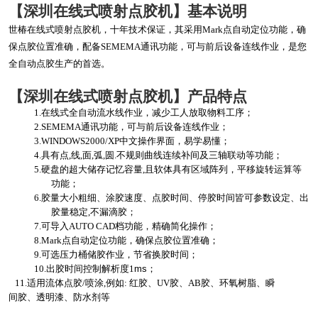
【深圳在线式喷射点胶机】基本说明
世椿在线式喷射点胶机，十年技术保证，其采用
Mark
点自动定位功能，确
保点胶位置准确，配备
SEMEMA通讯功能，可与前后设备连线作业，是您
全自动点胶生产的首选。
【深圳在线式喷射点胶机】产品特点
1.在线式全自动流水线作业，减少工人放取物料工序；
2.SEMEMA通讯功能，可与前后设备连线作业；
3.
WINDOWS2000
/XP
中文操作界面
，
易学易懂
；
4
.
具有点,
线
,
面
,
弧
,
圆
.
不规则曲线连续补间
及三轴联动
等功能
；
5
.硬盘的超大
储存记忆容量,
且软体具有
区域阵列，
平移旋转运算等
功能
；
6
.
胶量大小粗细、涂胶速度、点胶时间、停胶时间皆可参数设定、出
胶量稳定,
不漏滴胶
；
7
.
可导入AUTO CAD
档功能，精确简化操作
；
8.Mark点自动定位功能，确保点胶位置准确；
9.可选压力桶储胶作业，节省换胶时间；
10.出胶时间控制解析度
1
ms
；
11
.
适用流体点胶
/喷涂
,
例如
:
红胶、
UV
胶、
AB
胶、环氧树脂、瞬
间胶、透明漆、
防水剂
等