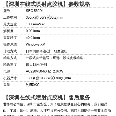
【深圳在线式喷射点胶机】参数规格
型号
SEC-530DL
工作范围
350(X)╳450(Y)╳80(Z)mm
最大速度
1000mm/sec
解析度
0.001mm
重复精度
±0.01mm
操作系统
Windows XP
传动方式
日本伺服马达
/
进口研磨丝杠
输送方式
一段式皮带输送（可选二段式皮带输送）
输送速度
最大12米/分钟
电源
AC220V50-60HZ 2.0KW
机器尺寸
1350(L)╳1050(W)╳1700(H)mm
重量
约550KG
【深圳在线式喷射点胶机】售后服务
世椿总公司位于深圳市宝安区，为了给您提供更贴心的服务，我们在昆
山、宁波、郑州、威海、天津均设有分公司。我们为您提供一整套全自动