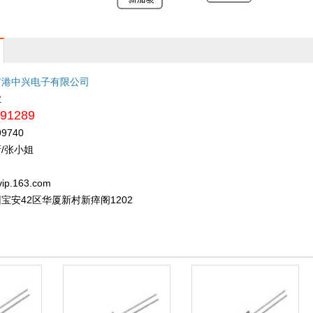
市港中兴电子有限公司
业
91289
99740
/张小姐
ip.163.com
宝安42区华厦新村新瘁阁1202