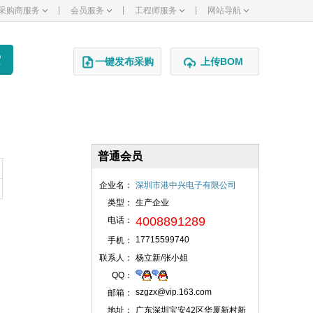
|
|
|
采购商服务
会员服务
工程师服务
网站导航
一键发布采购
上传BOM
普通会员
企业名：
深圳市港中兴电子有限公司
类型：
生产企业
4008891289
电话：
17715599740
手机：
联系人：
杨立新/张小姐
QQ：
szgzx@vip.163.com
邮箱：
地址：
广东深圳宝安42区华厦新村新