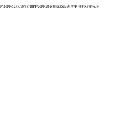
容
:10PF/12PF/16/PF/18PF/20PF,
谐振阻抗
35
欧姆
,
主要用于
RF
接收
/
射