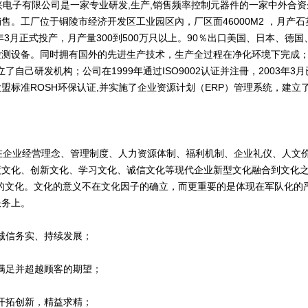
子有限公司是一家专业研发,生产,销售频率控制元器件的一家中外合资
售。工厂位于铜陵市经济开发区工业园区內，厂区面46000M2 ，月产石英
5年3月正式投产，月产量300到500万只以上。90％出口美国、日本、
检测设备。同时拥有国外的先进生产技术，生产全过程在净化环境下完成；
成立了自己研发机构；公司在1999年通过ISO9002认证并注冊，2003年3月
盟标准ROSH环保认证,并实施了企业资源计划（ERP）管理系统，建立
企业经营理念、管理制度、人力资源体制、福利机制、企业礼仪、人文价
度文化、创新文化、学习文化、诚信文化等现代企业新型文化融合到文化之
”的文化。文化的意义不在文化因子的确立，而更重要的是体现在军队化的
服务上。
诚信务实、持续发展；
满足并超越顾客的期望；
开拓创新，精益求精；