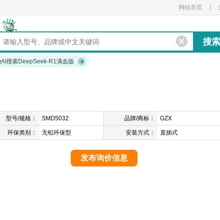
|
网站首页
验
AI搜索DeepSeek-R1满血版
型号/规格：
SMD5032
品牌/商标：
GZX
环保类别：
无铅环保型
安装方式：
直插式
发布询价信息