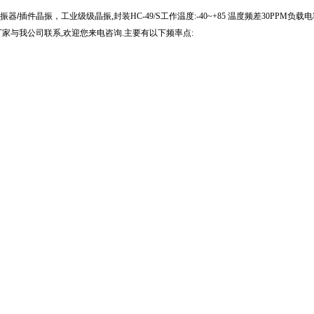
振器/插件晶振，工业级级晶振
,
封装
HC-49/S
工作温度
:-40~+85
温度频差
30PPM
负载电
厂家与我公司联系
,
欢迎您来电咨询
.
主要有以下频率点
: