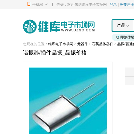
|
手机端
你好，欢迎来到维库电子市场网
登录
|
免费注册
产品
即刻体
您现在的位置：
维库电子市场网
>
元器件
>
石英晶体器件
>
晶振(普通)
谐振器/插件晶振_晶振价格