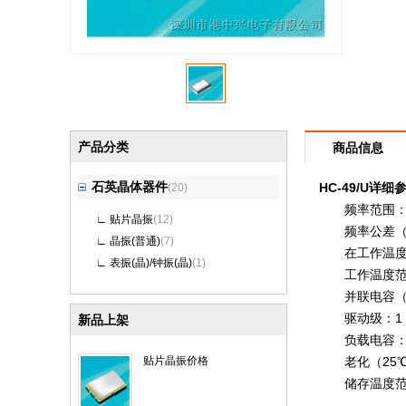
产品分类
商品信息
石英晶体器件
HC-49/U详细
(20)
频率范围：1.84
∟
贴片晶振
(12)
频率公差（25℃）：
∟
晶振(普通)
(7)
在工作温度范围内的
∟
表振(晶)/钟振(晶)
(1)
工作温度范围：- 2
并联电容（C0）
驱动级：1 ~ 100
新品上架
负载电容：Series,
贴片晶振价格
老化（25℃）：± 
储存温度范围：- 