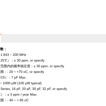
参数：
3 ~ 200 MHz
± 30 ppm, or specify
频率稳定度：± 30 ppm, or specify
0 ~ +70 oC, or specify
：7 pF Max.
0 μW (100 μW typical)
 16 pF, 20 pF, 30 pF, 32 pF, or specify
3 ppm / year Max.
40 ~ + 85 oC