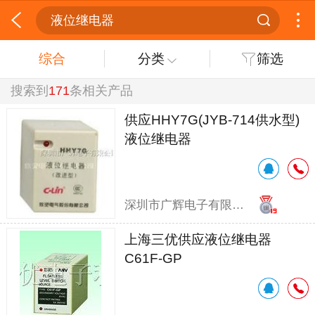
液位继电器
综合
分类
筛选
搜索到
171
条相关产品
供应HHY7G(JYB-714供水型)
液位继电器
深圳市广辉电子有限公司
上海三优供应液位继电器
C61F-GP