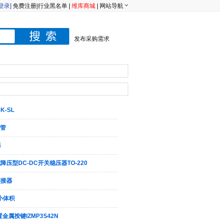
[登录]
免费注册
|
行业黑名单
|
维库商城
|
网站导航
发布采购需求
K-SL
极管
器
式降压型DC-DC开关稳压器TO-220
连接器
小体积
属按键IZMP3S42N