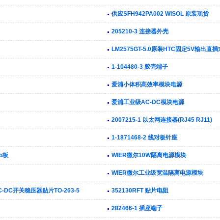
供应SFH942PA002 WISOL 原装现货
205210-3 连接器外壳
LM2575GT-5.0原装HTC固定5V输出直
1-104480-3 胶壳端子
爱浦小体积高效率模块电源
爱浦工业级AC-DC模块电源
2007215-1 以太网连接器(RJ45 RJ11)
1-1871468-2 线对板针座
o板
WIER微尔10W隔离电源模块
WIER微尔工业级宽温隔离电源模块
C-DC开关稳压器贴片TO-263-5
352130RFT 贴片电阻
282466-1 插座端子