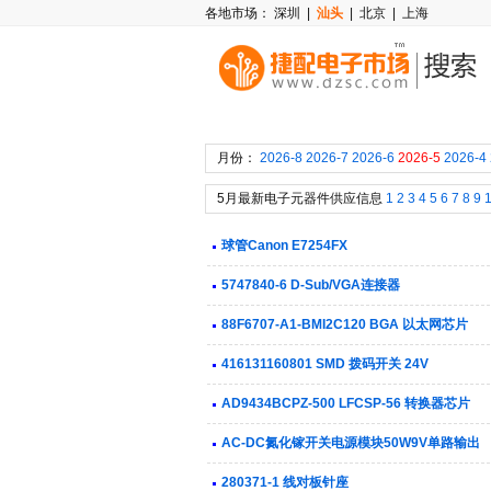
各地市场：
深圳
|
汕头
|
北京
|
上海
月份：
2026-8
2026-7
2026-6
2026-5
2026-4
5月最新电子元器件供应信息
1
2
3
4
5
6
7
8
9
球管Canon E7254FX
5747840-6 D-Sub/VGA连接器
88F6707-A1-BMI2C120 BGA 以太网芯片
416131160801 SMD 拨码开关 24V
AD9434BCPZ-500 LFCSP-56 转换器芯片
AC-DC氮化镓开关电源模块50W9V单路输出
280371-1 线对板针座