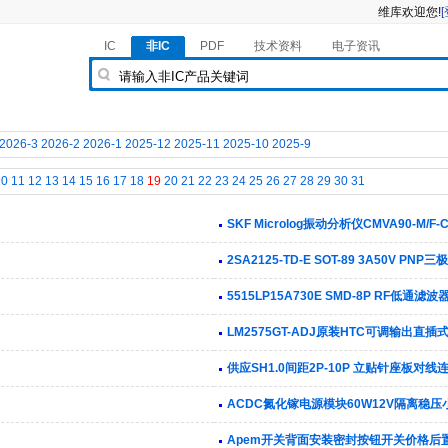
维库欢迎您!
IC
非IC
PDF
技术资料
电子资讯
2026-3
2026-2
2026-1
2025-12
2025-11
2025-10
2025-9
10
11
12
13
14
15
16
17
18
19
20
21
22
23
24
25
26
27
28
29
30
31
SKF Microlog振动分析仪CMVA90-M/F-C
2SA2125-TD-E SOT-89 3A50V PNP三
5515LP15A730E SMD-8P RF低通滤波
LM2575GT-ADJ原装HTC可调输出直插
供应SH1.0间距2P-10P 立贴针座板对线
ACDC氮化镓电源模块60W12V隔离稳压
Apem开关背面安装密封按钮开关价格后置金