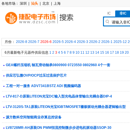
各地市场：
深圳
|
汕头
|
北京
|
上海
IC
非IC
月份：
2026-8
2026-7
2026-6
2026-5
2026-4
2026-3
2026-2
2026-1
2025-12
2
6月最新电子元器件供应信息
1
2
3
4
5
6
7
8
9
10
11
12
13
14
15
16
17
18
19
20
GEA螺杆压缩机 轴瓦滑动轴承0800900 0723550 0802960 4个一套
供应芯弘微OVP/OCP过压过流保护芯片
工程一对一服务 ADV7341BSTZ ADI 视频编码器
LTV-817-D原装LITEON光宝DC输入型光电晶体管输出光耦合器DIP-4
LTV-3120S-TA1原装LITEON光宝IGBT/MOSFET栅极驱动光耦合器逻辑输出型
源方数科空间智能商业存算总控设备
LV8728MR-AH原装ON PWM恒流控制微步步进电机驱动器SSOP-30