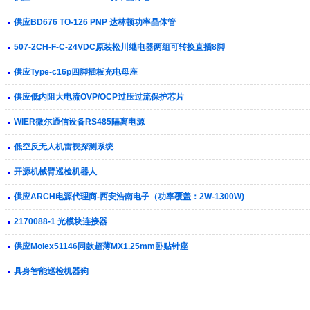
供应BD676 TO-126 PNP 达林顿功率晶体管
507-2CH-F-C-24VDC原装松川继电器两组可转换直插8脚
供应Type-c16p四脚插板充电母座
供应低内阻大电流OVP/OCP过压过流保护芯片
WIER微尔通信设备RS485隔离电源
低空反无人机雷视探测系统
开源机械臂巡检机器人
供应ARCH电源代理商-西安浩南电子（功率覆盖：2W-1300W)
2170088-1 光模块连接器
供应Molex51146同款超薄MX1.25mm卧贴针座
具身智能巡检机器狗