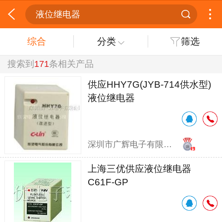
液位继电器
综合
分类
筛选
搜索到
171
条相关产品
供应HHY7G(JYB-714供水型)
液位继电器
深圳市广辉电子有限公司
上海三优供应液位继电器
C61F-GP