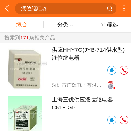
液位继电器
综合
分类
筛选
搜索到
171
条相关产品
供应HHY7G(JYB-714供水型)
液位继电器
深圳市广辉电子有限公司
上海三优供应液位继电器
C61F-GP