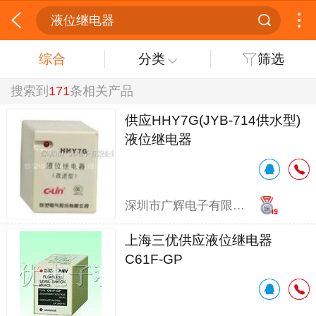
液位继电器
综合
分类
筛选
搜索到
171
条相关产品
供应HHY7G(JYB-714供水型)
液位继电器
深圳市广辉电子有限公司
上海三优供应液位继电器
C61F-GP