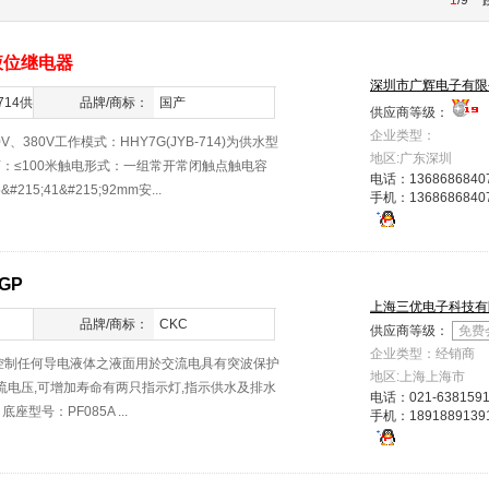
1
/9
液位继电器
深圳市广辉电子有限
714供
品牌/商标：
国产
供应商等级：
企业类型：
、380V工作模式：HHY7G(JYB-714)为供水型
地区:广东深圳
控距离：≤100米触电形式：一组常开常闭触点触电容
电话：
1368686840
215;41&#215;92mm安...
手机：
1368686840
-GP
上海三优电子科技有
品牌/商标：
CKC
供应商等级：
免费
企业类型：经销商
於控制任何导电液体之液面用於交流电具有突波保护
地区:上海上海市
交流电压,可增加寿命有两只指示灯,指示供水及排水
电话：
021-638159
D 底座型号：PF085A ...
手机：
1891889139