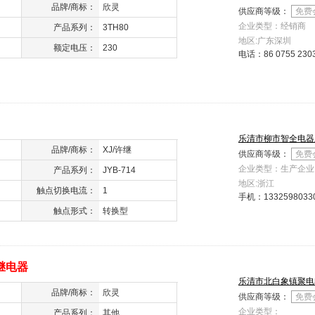
品牌/商标：
欣灵
供应商等级：
免费
企业类型：经销商
产品系列：
3TH80
地区:广东深圳
额定电压：
230
电话：
86 0755 230
乐清市柳市智全电器
品牌/商标：
XJ/许继
供应商等级：
免费
企业类型：生产企业
产品系列：
JYB-714
地区:浙江
触点切换电流：
1
手机：
1332598033
触点形式：
转换型
继电器
乐清市北白象镇聚电
品牌/商标：
欣灵
供应商等级：
免费
企业类型：
产品系列：
其他