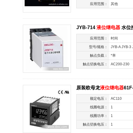
应用范围：
其他
JYB-714
液位继电器
水位
应用范围：
时间
型号/规格：
JYB-A JYB-3 
714 JYB-71
触点负载：
*率
继电器
触点切换电压：
AC200-230
原装欧母龙
液位继电器
61F
额定电压：
AC110
线圈电源：
1
线圈功率：
1
触点切换电压：
1