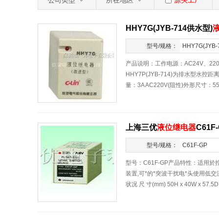
公司类型
所在地区
源头工厂
HHY7G(JYB-714供水型)
型号/规格：
HHY7G(JYB-
水型)
产品说明：工作电源：AC24V、220V
HHY7P(JYB-714)为排水型水
量：3A AC220V(阻性)外形尺寸：55&#
上海三优
液位继电器
C61F
型号/规格：
C61F-GP
型号：C61F-GP产品特性：适用
装置,可*的*突波干扰电*头使用低
状况 尺 寸(mm) 50H x 40W x 57.5