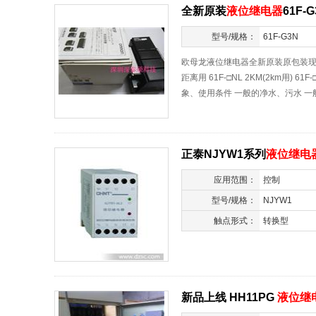
全新原装
液位继电器
61F-
型号/规格：
61F-G3N
欧母龙液位继电器全新原装原包装现货供应
距离用 61F-□NL 2KM(2km用) 61F
象、使用条件 一般的净水、污水 一般
正泰NJYW1系列
液位继电
应用范围：
控制
型号/规格：
NJYW1
触点形式：
转换型
新品上线 HH11PG
液位继