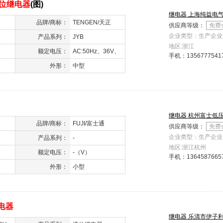
位继电器
(图)
继电器 上海纯益电
品牌/商标：
TENGEN/天正
供应商等级：
免费
企业类型：生产企业
产品系列：
JYB
地区:浙江
额定电压：
AC:50Hz、36V、
手机：
1356777541
110V、127V、
外形：
中型
220V、380V、
DC：24V（V）
继电器 杭州富士低
品牌/商标：
FUJI/富士通
供应商等级：
免费
企业类型：生产企业
产品系列：
-
地区:浙江杭州
额定电压：
-（V）
手机：
1364587665
外形：
小型
电器
继电器 乐清市伊子