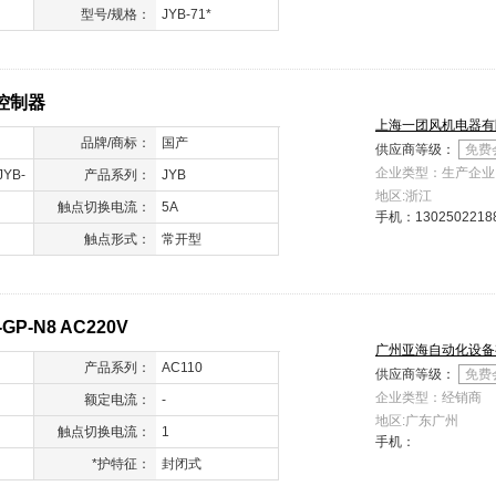
型号/规格：
JYB-71*
控制器
上海一团风机电器有
品牌/商标：
国产
供应商等级：
免费
企业类型：生产企业
JYB-
产品系列：
JYB
地区:浙江
4A液位
触点切换电流：
5A
手机：
1302502218
触点形式：
常开型
-GP-N8 AC220V
广州亚海自动化设备
产品系列：
AC110
供应商等级：
免费
企业类型：经销商
额定电流：
-
地区:广东广州
触点切换电流：
1
手机：
*护特征：
封闭式