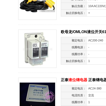
触点负载：
10A AC220V
触点切换电压：
×
欧母龙/OMLON液位开关61F
额定电压：
AC200-240
线圈电源：
-
线圈功率：
-
触点切换电压：
1
正泰
液位继电器
正泰继电器 *
额定电压：
AC24-380
电流性质：
交流
线圈功率：
1