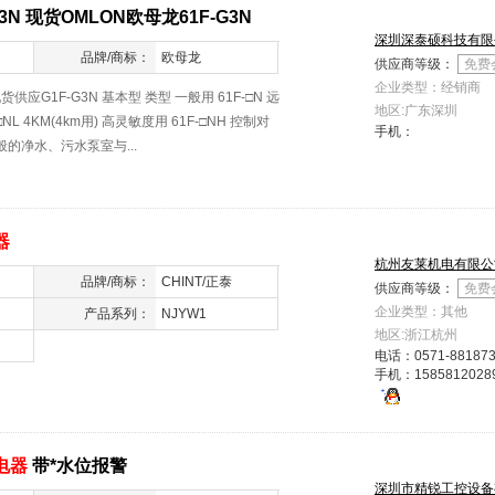
G3N 现货OMLON欧母龙61F-G3N
深圳深泰硕科技有限
品牌/商标：
欧母龙
供应商等级：
免费
企业类型：经销商
G1F-G3N 基本型 类型 一般用 61F-□N 远
地区:广东深圳
-□NL 4KM(4km用) 高灵敏度用 61F-□NH 控制对
手机：
的净水、污水泵室与...
器
杭州友莱机电有限公
品牌/商标：
CHINT/正泰
供应商等级：
免费
企业类型：其他
产品系列：
NJYW1
地区:浙江杭州
电话：
0571-88187
手机：
1585812028
电器
带*水位报警
深圳市精锐工控设备