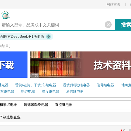
|
网站首页
验
AI搜索DeepSeek-R1满血版
询结果）
广告
继电器
舌簧(磁簧、干簧式)继电器
湿簧(剩簧)继电器
信号继电器
时间(
汽车继电器
热继电器
温度继电器
通信继电器
和泉继电器
魏德米勒继电器
直流继电器
产制造型企业