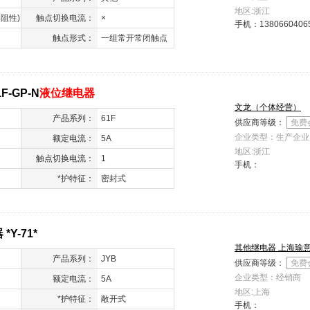
地区:浙江
( 阻性)
触点切换电流：
×
手机：
1380660406
触点形式：
一组常开常闭触点
-GP-N
液位继电器
文龙（个体经营）
产品系列：
61F
供应商等级：
免费
企业类型：生产企业
额定电流：
5A
地区:浙江
触点切换电流：
1
手机：
*护特征：
密封式
Y-71*
其他继电器 上海瑜
产品系列：
JYB
供应商等级：
免费
企业类型：经销商
额定电流：
5A
地区:上海
*护特征：
敞开式
手机：