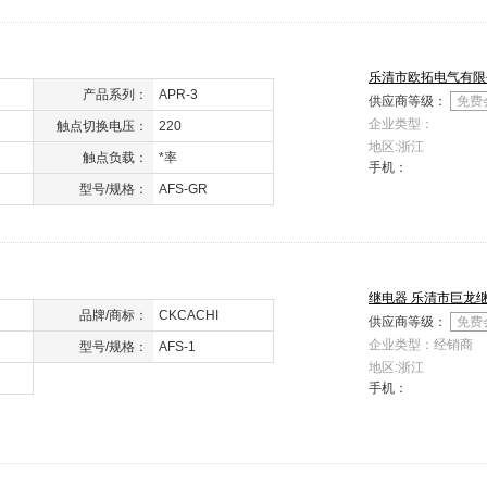
乐清市欧拓电气有限
产品系列：
APR-3
供应商等级：
免费
企业类型：
触点切换电压：
220
地区:浙江
触点负载：
*率
手机：
型号/规格：
AFS-GR
继电器 乐清市巨龙
品牌/商标：
CKCACHI
供应商等级：
免费
企业类型：经销商
型号/规格：
AFS-1
地区:浙江
手机：