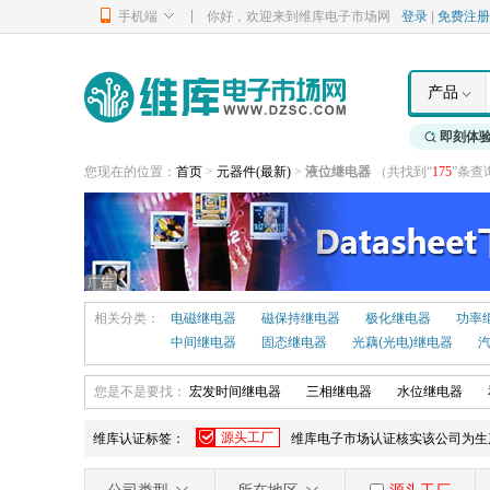
|
手机端
你好，欢迎来到维库电子市场网
登录
|
免费注册
产品
即刻体
您现在的位置：
首页
>
元器件
(最新)
>
液位继电器
（共找到“
175
”条查
广告
相关分类：
电磁继电器
磁保持继电器
极化继电器
功率
中间继电器
固态继电器
光藕(光电)继电器
您是不是要找：
宏发时间继电器
三相继电器
水位继电器
源头工厂
维库认证标签：
维库电子市场认证核实该公司为生