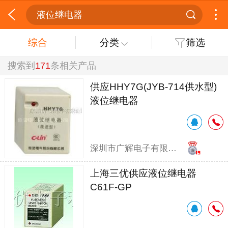
液位继电器
综合
分类
筛选
搜索到
171
条相关产品
供应HHY7G(JYB-714供水型)
液位继电器
深圳市广辉电子有限公司
上海三优供应液位继电器
C61F-GP