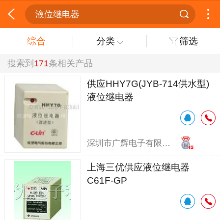
液位继电器
综合
分类
筛选
搜索到
171
条相关产品
供应HHY7G(JYB-714供水型)
液位继电器
深圳市广辉电子有限公司
上海三优供应液位继电器
C61F-GP