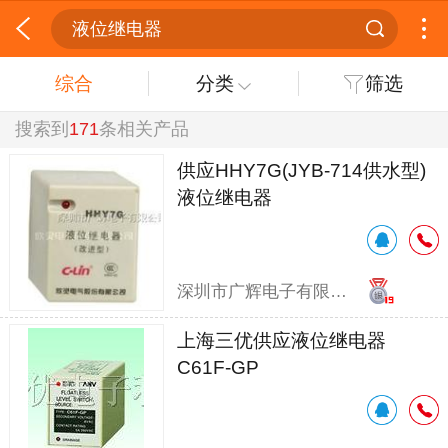
液位继电器
综合
分类
筛选
搜索到
171
条相关产品
供应HHY7G(JYB-714供水型)
液位继电器
深圳市广辉电子有限公司
上海三优供应液位继电器
C61F-GP