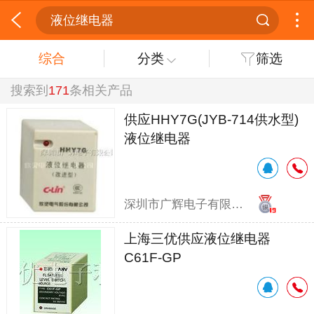
液位继电器
综合
分类
筛选
搜索到
171
条相关产品
供应HHY7G(JYB-714供水型)
液位继电器
深圳市广辉电子有限公司
上海三优供应液位继电器
C61F-GP