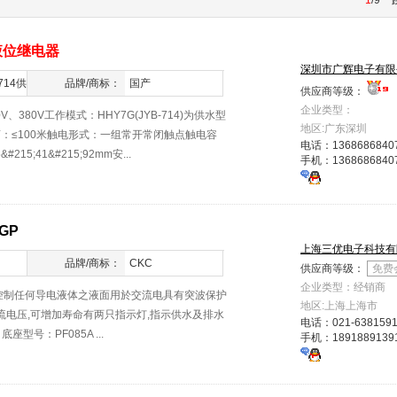
1
/9
液位继电器
深圳市广辉电子有限
714供
品牌/商标：
国产
供应商等级：
企业类型：
、380V工作模式：HHY7G(JYB-714)为供水型
地区:广东深圳
控距离：≤100米触电形式：一组常开常闭触点触电容
电话：
1368686840
215;41&#215;92mm安...
手机：
1368686840
-GP
上海三优电子科技有
品牌/商标：
CKC
供应商等级：
免费
企业类型：经销商
於控制任何导电液体之液面用於交流电具有突波保护
地区:上海上海市
交流电压,可增加寿命有两只指示灯,指示供水及排水
电话：
021-638159
D 底座型号：PF085A ...
手机：
1891889139