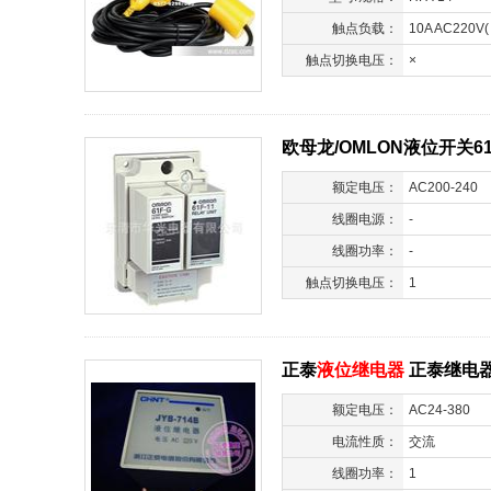
触点负载：
10A AC220V
触点切换电压：
×
欧母龙/OMLON液位开关61F
额定电压：
AC200-240
线圈电源：
-
线圈功率：
-
触点切换电压：
1
正泰
液位继电器
正泰继电器 *
额定电压：
AC24-380
电流性质：
交流
线圈功率：
1