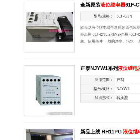
全新原装
液位继电器
61F-
型号/规格：
61F-G3N
欧母龙液位继电器全新原装原包装现货供应
距离用 61F-□NL 2KM(2km用) 61F
象、使用条件 一般的净水、污水 一般
正泰NJYW1系列
液位继电
应用范围：
控制
型号/规格：
NJYW1
触点形式：
转换型
新品上线 HH11PG
液位继