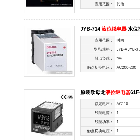
应用范围：
其他
JYB-714
液位继电器
水位
应用范围：
时间
型号/规格：
JYB-A JYB-3 
714 JYB-71
触点负载：
*率
继电器
触点切换电压：
AC200-230
原装欧母龙
液位继电器
61F
额定电压：
AC110
线圈电源：
1
线圈功率：
1
触点切换电压：
1