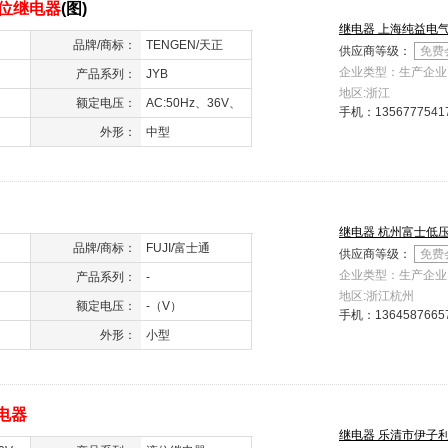
位继电器
(图)
继电器 上海纯益电
品牌/商标：
TENGEN/天正
供应商等级：
免费
企业类型：生产企业
产品系列：
JYB
地区:浙江
额定电压：
AC:50Hz、36V、
手机：
1356777541
110V、127V、
外形：
中型
220V、380V、
DC：24V（V）
继电器 杭州富士低
品牌/商标：
FUJI/富士通
供应商等级：
免费
企业类型：生产企业
产品系列：
-
地区:浙江杭州
额定电压：
-（V）
手机：
1364587665
外形：
小型
电器
继电器 乐清市伊子