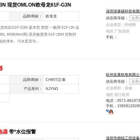
G3N 现货OMLON欧母龙61F-G3N
深圳深泰硕科技有限
品牌/商标：
欧母龙
供应商等级：
免费
企业类型：经销商
G1F-G3N 基本型 类型 一般用 61F-□N 远
地区:广东深圳
-□NL 4KM(4km用) 高灵敏度用 61F-□NH 控制对
手机：
的净水、污水泵室与...
器
杭州友莱机电有限公
品牌/商标：
CHINT/正泰
供应商等级：
免费
企业类型：其他
产品系列：
NJYW1
地区:浙江杭州
电话：
0571-88187
手机：
1585812028
电器
带*水位报警
深圳市精锐工控设备