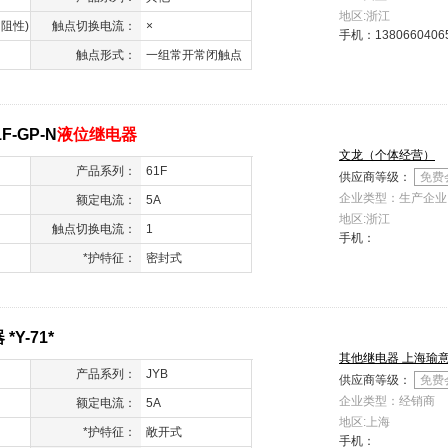
地区:浙江
( 阻性)
触点切换电流：
×
手机：
1380660406
触点形式：
一组常开常闭触点
-GP-N
液位继电器
文龙（个体经营）
产品系列：
61F
供应商等级：
免费
企业类型：生产企业
额定电流：
5A
地区:浙江
触点切换电流：
1
手机：
*护特征：
密封式
Y-71*
其他继电器 上海瑜
产品系列：
JYB
供应商等级：
免费
企业类型：经销商
额定电流：
5A
地区:上海
*护特征：
敞开式
手机：