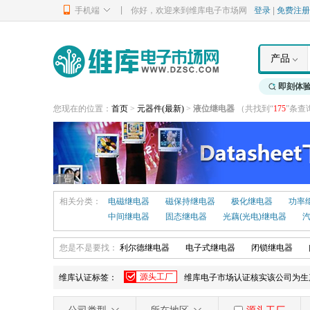
|
手机端
你好，欢迎来到维库电子市场网
登录
|
免费注册
产品
即刻体
您现在的位置：
首页
>
元器件
(最新)
>
液位继电器
（共找到“
175
”条查
广告
相关分类：
电磁继电器
磁保持继电器
极化继电器
功率
中间继电器
固态继电器
光藕(光电)继电器
您是不是要找：
利尔德继电器
电子式继电器
闭锁继电器
源头工厂
维库认证标签：
维库电子市场认证核实该公司为生