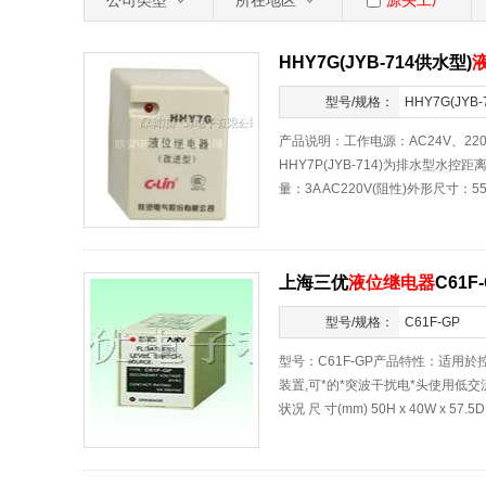
公司类型
所在地区
源头工厂
HHY7G(JYB-714供水型)
型号/规格：
HHY7G(JYB-
水型)
产品说明：工作电源：AC24V、220V
HHY7P(JYB-714)为排水型水
量：3A AC220V(阻性)外形尺寸：55&#
上海三优
液位继电器
C61F
型号/规格：
C61F-GP
型号：C61F-GP产品特性：适用
装置,可*的*突波干扰电*头使用低
状况 尺 寸(mm) 50H x 40W x 57.5