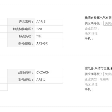
乐清市欧拓电气有限
产品系列：
APR-3
供应商等级：
免费
企业类型：
触点切换电压：
220
地区:浙江
触点负载：
*率
手机：
型号/规格：
AFS-GR
继电器 乐清市巨龙
品牌/商标：
CKCACHI
供应商等级：
免费
企业类型：经销商
型号/规格：
AFS-1
地区:浙江
手机：