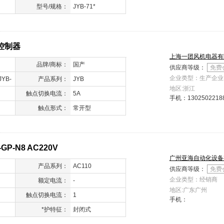
型号/规格：
JYB-71*
控制器
上海一团风机电器有
品牌/商标：
国产
供应商等级：
免费
企业类型：生产企业
JYB-
产品系列：
JYB
地区:浙江
4A液位
触点切换电流：
5A
手机：
1302502218
触点形式：
常开型
-GP-N8 AC220V
广州亚海自动化设备
产品系列：
AC110
供应商等级：
免费
企业类型：经销商
额定电流：
-
地区:广东广州
触点切换电流：
1
手机：
*护特征：
封闭式