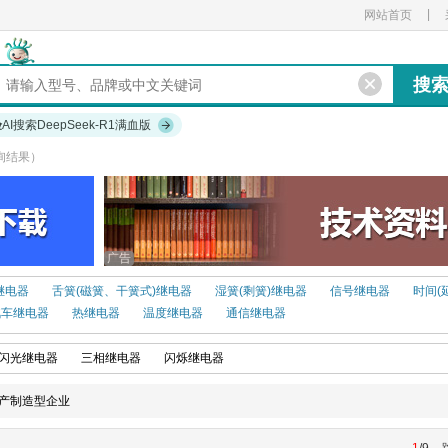
|
网站首页
验
AI搜索DeepSeek-R1满血版
询结果）
广告
继电器
舌簧(磁簧、干簧式)继电器
湿簧(剩簧)继电器
信号继电器
时间(
汽车继电器
热继电器
温度继电器
通信继电器
闪光继电器
三相继电器
闪烁继电器
产制造型企业