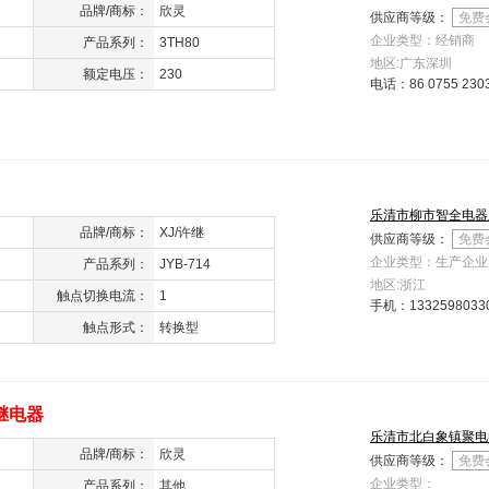
品牌/商标：
欣灵
供应商等级：
免费
企业类型：经销商
产品系列：
3TH80
地区:广东深圳
额定电压：
230
电话：
86 0755 230
乐清市柳市智全电器
品牌/商标：
XJ/许继
供应商等级：
免费
企业类型：生产企业
产品系列：
JYB-714
地区:浙江
触点切换电流：
1
手机：
1332598033
触点形式：
转换型
继电器
乐清市北白象镇聚电
品牌/商标：
欣灵
供应商等级：
免费
企业类型：
产品系列：
其他