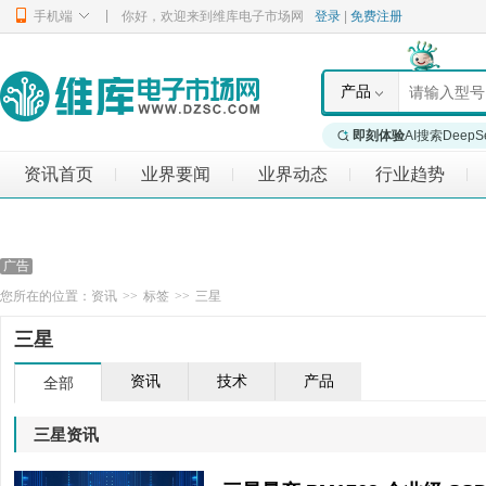
|
手机端
你好，欢迎来到维库电子市场网
登录
|
免费注册
产品
即刻体验
AI搜索DeepS
资讯首页
业界要闻
业界动态
行业趋势
|
|
|
|
您所在的位置：
资讯
>>
标签
>>
三星
三星
资讯
技术
产品
全部
三星资讯