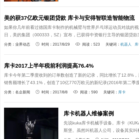
美的获37亿欧元银团贷款 库卡与安得智联造智能物流
如果你几年前看过德国库卡制作的机械臂与世界乒乓球运动员对战的视
日，美的集团（000333，SZ）宣布，已获得中资银行主导的银团贷款3
分类：业界动态
时间：2017/8/29
阅读：523
关键词：
机器人
库
库卡2017上半年税前利润提高76.4%
库卡今年第二季度收到的订单数创造了新的记录，同比增长了12.8%，达到了
销售额增长了43.1%，创造了10亿770万欧元的新纪录(2016年第二季
分类：名企新闻
时间：2017/8/8
阅读：590
关键词：
库卡
库卡机器人维修案例
先说kuka库卡机械手设备。库卡（KU
斯堡。虽然叫机器人公司，设备其实叫机