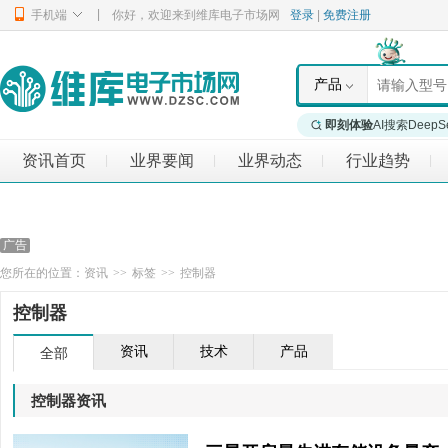
|
手机端
你好，欢迎来到维库电子市场网
登录
|
免费注册
产品
即刻体验
AI搜索DeepS
资讯首页
业界要闻
业界动态
行业趋势
|
|
|
|
您所在的位置：
资讯
>>
标签
>>
控制器
控制器
资讯
技术
产品
全部
控制器资讯