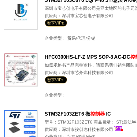
STM32F103C8T6 LQFP48 ST/意法 ARM
深圳市宝芯创电子有限公司是亚太地区的电子元器件
供应商：
深圳市宝芯创电子有限公司
智享VIP
11
企业类型：
贸易/代理/分销
HFC0300HS-LF-Z MPS SOP-8 AC-DC
控
如需规格书产品完整资料，请联系我们销售团队!HFC0
供应商：
深圳市芯齐壹科技有限公司
智享VIP
3
企业类型：
STM32F103ZET6 微
控制器
IC
型号：STM32F103ZET6 商品目录： ST(意法半导
供应商：
深圳市骏创达科技有限公司
企业类型：
贸易/代理/分销