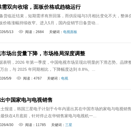
供需双向收缩，面板价格或趋稳运行
事备货临近结束，短期需求有所回落，而供应端与3月相比变化不大，整体
面板价格涨幅持续收窄。进入5月，国内促销节日备货动...
26/5/13
阅读：2684
关键词：
电视面板
中国电视市场出货量下降，市场格局深度调整
数据表明，2026 年第一季度，中国电视市场呈现出明显的下滑态势。品牌
.5 万台，与 2025 年同期相比，下降幅度达到 8.8%。...
26/5/9
阅读：4767
关键词：
电视
退出中国家电与电视销售
人士报道，韩国三星电子计划于今年内退出其在中国市场的家电与电视销
最快在4月底前，针对停止在华销售家电与电视机一...
26/4/30
阅读：11785
关键词：
三星