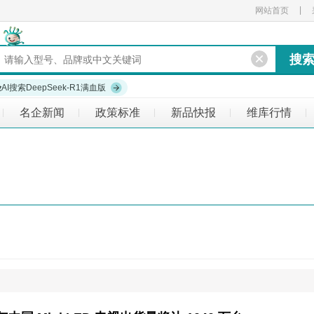
|
网站首页
验
AI搜索DeepSeek-R1满血版
名企新闻
政策标准
新品快报
维库行情
|
|
|
|
|