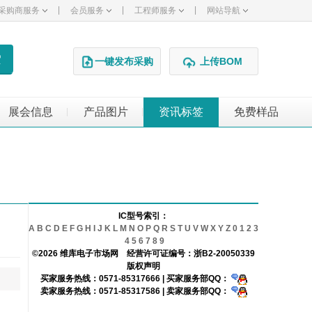
|
|
|
采购商服务
会员服务
工程师服务
网站导航
一键发布采购
上传BOM
展会信息
产品图片
资讯标签
免费样品
|
|
IC型号索引：
A
B
C
D
E
F
G
H
I
J
K
L
M
N
O
P
Q
R
S
T
U
V
W
X
Y
Z
0
1
2
3
4
5
6
7
8
9
©2026 维库电子市场网 经营许可证编号：
浙B2-20050339
版权声明
买家服务热线：0571-85317666 | 买家服务部QQ：
卖家服务热线：0571-85317586 | 卖家服务部QQ：