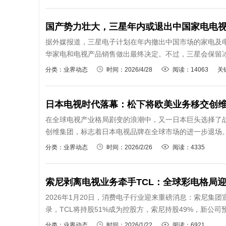
国产势力壮大，三星年内或退出中国家电电
据外媒报道，三星电子计划在年内撤出中国市场的家电及电
华家电和电视产品销售做出最终决定。不过，三星会保留冰
分类：业界动态
时间：2026/4/28
阅读：14063
关
日本电视时代落幕：松下将欧美业务移交创
在全球电视产业格局剧变的浪潮中，又一日本巨头选择了战
创维集团，标志着日本电视品牌在全球市场的进一步退场。
分类：业界动态
时间：2026/2/26
阅读：4335
索尼剥离电视业务牵手TCL：全球彩电格局
2026年1月20日，消费电子行业迎来重磅消息：索尼集
录，TCL将持股51%成为控股方，索尼持股49%，新公司
分类：业界动态
时间：2026/1/22
阅读：6921